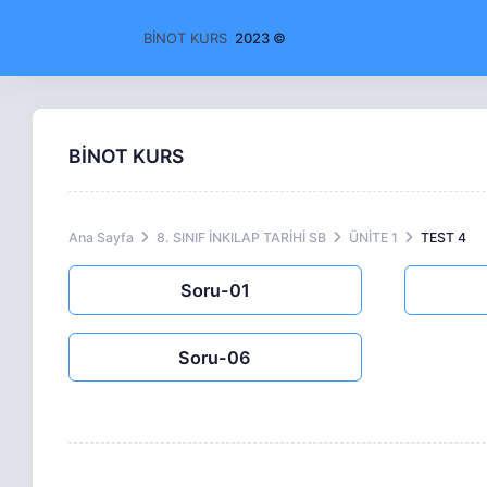
BİNOT KURS
2023 ©
BİNOT KURS
Ana Sayfa
8. SINIF İNKILAP TARİHİ SB
ÜNİTE 1
TEST 4
Soru-01
Soru-06