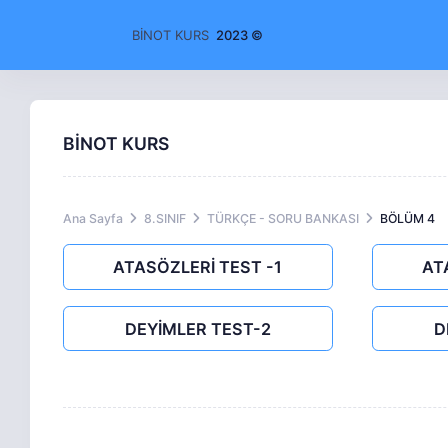
BİNOT KURS
2023 ©
BİNOT KURS
Ana Sayfa
8.SINIF
TÜRKÇE - SORU BANKASI
BÖLÜM 4
ATASÖZLERİ TEST -1
AT
DEYİMLER TEST-2
D