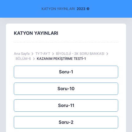
KATYON YAYINLARI
2023 ©
KATYON YAYINLARI
Ana Sayfa
TYT-AYT
BİYOLOJİ - 3K SORU BANKASI
BÖLÜM-6
KAZANIM PEKİŞTİRME TESTİ-1
Soru-1
Soru-10
Soru-11
Soru-2