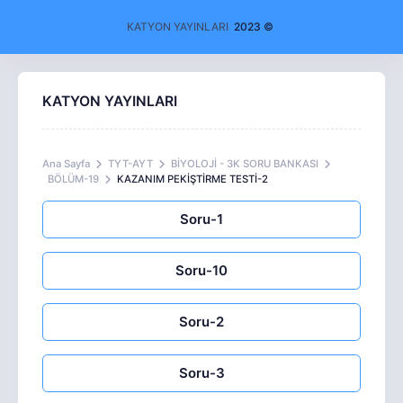
KATYON YAYINLARI
2023 ©
KATYON YAYINLARI
Ana Sayfa
TYT-AYT
BİYOLOJİ - 3K SORU BANKASI
BÖLÜM-19
KAZANIM PEKİŞTİRME TESTİ-2
Soru-1
Soru-10
Soru-2
Soru-3